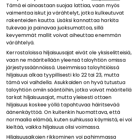
Tämä ei ainoastaan suojaa lattiaa, vaan myös
vaimentaa iskut ja värähtelyt, jotka kulkeutuvat
rakenteiden kautta. Lisäksi kannattaa harkita
tukevaa ja painavaa juoksumattoa, sillä
kevyemmät mallit voivat aiheuttaa enemmän
värähtelyä.
Kerrostaloissa hiljaisuusajat eivät ole yksiselitteisiä,
vaan ne määritellään yleensä taloyhtiön omissa
järjestyssäännöissä. Useimmissa taloyhtiöissä
hiljaisuus alkaa tyypillisesti klo 22 tai 23, mutta
tämä voi vaihdella. Asukkaiden on hyvä tutustua
taloyhtiön omiin sääntöihin, jotka voivat määritellä
tarkat hiljaisuusajat, mutta yleisesti ottaen
hiljaisuus koskee yöllä tapahtuvaa häiritsevää
äänenkäyttöä. On kuitenkin huomattava, että
normaalia elämää, kuten suihkussa käymistä, ei voi
kieltää, vaikka hiljaisuus olisi voimassa.
Hiljaisuusaikojen rikkominen voi pahimmassa