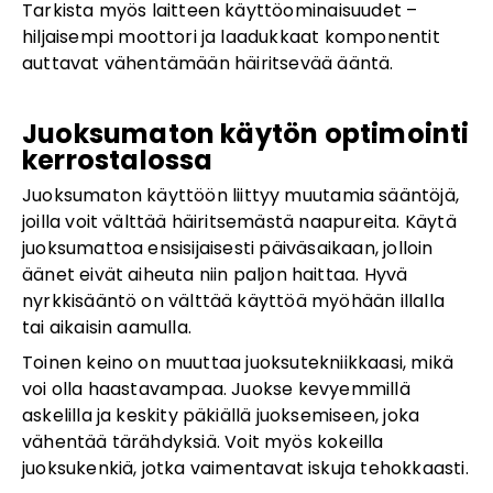
Tarkista myös laitteen käyttöominaisuudet –
hiljaisempi moottori ja laadukkaat komponentit
auttavat vähentämään häiritsevää ääntä.
Juoksumaton käytön optimointi
kerrostalossa
Juoksumaton käyttöön liittyy muutamia sääntöjä,
joilla voit välttää häiritsemästä naapureita. Käytä
juoksumattoa ensisijaisesti päiväsaikaan, jolloin
äänet eivät aiheuta niin paljon haittaa. Hyvä
nyrkkisääntö on välttää käyttöä myöhään illalla
tai aikaisin aamulla.
Toinen keino on muuttaa juoksutekniikkaasi, mikä
voi olla haastavampaa. Juokse kevyemmillä
askelilla ja keskity päkiällä juoksemiseen, joka
vähentää tärähdyksiä. Voit myös kokeilla
juoksukenkiä, jotka vaimentavat iskuja tehokkaasti.