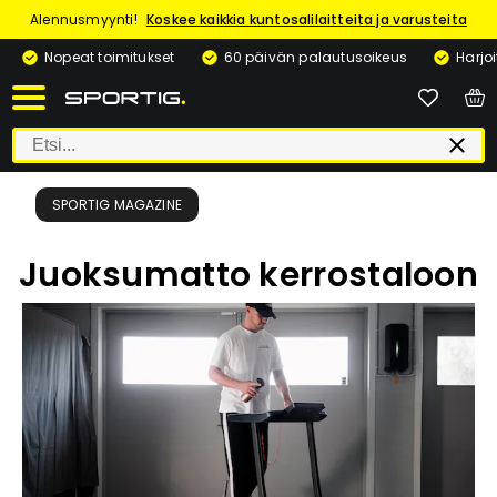
Alennusmyynti!
Koskee kaikkia kuntosalilaitteita ja varusteita
Nopeat toimitukset
60 päivän palautusoikeus
Harjo
SPORTIG MAGAZINE
Juoksumatto kerrostaloon