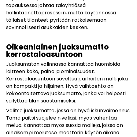
tapauksessa johtaa taloyhtiössä
hallintaanottoprosessiin, mutta käytännössä
tällaiset tilanteet pyritään ratkaisemaan
sovinnollisesti asukkaiden kesken.
Oikeanlainen juoksumatto
kerrostaloasuntoon
Juoksumaton valinnassa kannattaa huomioida
laitteen koko, paino ja ominaisuudet.
Kerrostaloasuntoon soveltuu parhaiten malli, joka
on kompakti ja hiljainen. Hyvä vaihtoehto on
kokoontaitettava juoksumatto, jonka voi helposti
säilyttää tilan säästämiseksi.
Valitse juoksumatto, jossa on hyvä iskunvaimennus.
Tämä paitsi suojelee niveliäsi, myös vähentää
melua. Kannattaa myös suosia malleja, joissa on
alhaisempi melutaso moottorin käytön aikana.