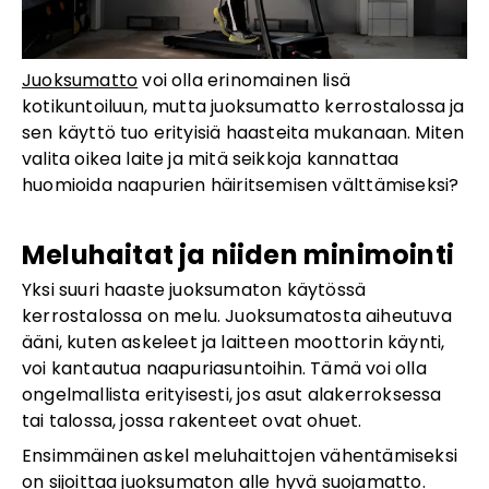
Juoksumatto
voi olla erinomainen lisä
kotikuntoiluun, mutta juoksumatto kerrostalossa ja
sen käyttö tuo erityisiä haasteita mukanaan. Miten
valita oikea laite ja mitä seikkoja kannattaa
huomioida naapurien häiritsemisen välttämiseksi?
Meluhaitat ja niiden minimointi
Yksi suuri haaste juoksumaton käytössä
kerrostalossa on melu. Juoksumatosta aiheutuva
ääni, kuten askeleet ja laitteen moottorin käynti,
voi kantautua naapuriasuntoihin. Tämä voi olla
ongelmallista erityisesti, jos asut alakerroksessa
tai talossa, jossa rakenteet ovat ohuet.
Ensimmäinen askel meluhaittojen vähentämiseksi
on sijoittaa juoksumaton alle hyvä
suojamatto
.