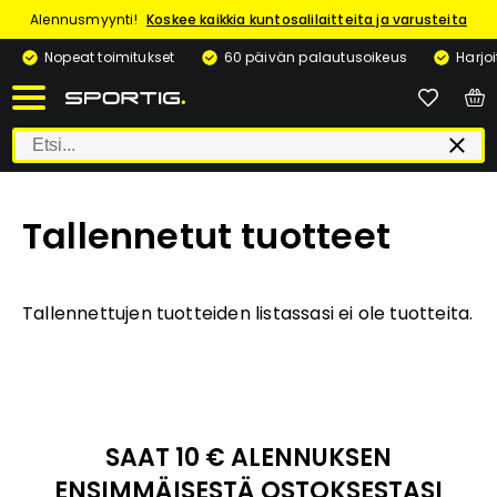
Alennusmyynti!
Koskee kaikkia kuntosalilaitteita ja varusteita
Nopeat toimitukset
60 päivän palautusoikeus
Harjo
Tallennetut tuotteet
Tallennettujen tuotteiden listassasi ei ole tuotteita.
SAAT 10 € ALENNUKSEN
ENSIMMÄISESTÄ OSTOKSESTASI