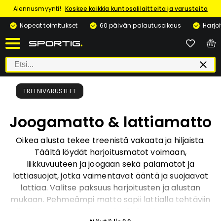
Alennusmyynti!
Koskee kaikkia kuntosalilaitteita ja varusteita
Nopeat toimitukset
60 päivän palautusoikeus
Harjo
TREENIVARUSTEET
Joogamatto & lattiamatto
Oikea alusta tekee treenistä vakaata ja hiljaista.
Täältä löydät harjoitusmatot voimaan,
liikkuvuuteen ja joogaan sekä palamatot ja
lattiasuojat, jotka vaimentavat ääntä ja suojaavat
lattiaa. Valitse paksuus harjoitusten ja alustan
mukaan. Pehmeämpi matto sopii lattialla tehtäviin
liikkeisiin ja venyttelyyn. Jämäkämpi matto antaa