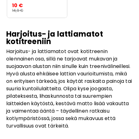
10 €
14,9 €
Harjoitus- ja lattiamatot
kotitreeniin
Harjoitus- ja lattiamatot ovat kotitreenin
olennainen osa, sillä ne tarjoavat mukavan ja
suojaavan alustan niin sinulle kuin treenivälineillesi.
Hyvä alusta ehkäisee lattian vaurioitumista, mikä
on erityisen tärkeää, jos käytät raskaita painoja tai
suuria kuntoilulaitteita. Olipa kyse joogasta,
pilateksesta, lihaskunnosta tai suurempien
laitteiden käytöstä, kestävä matto lisää vakautta
ja vaimentaa ääntä – täydellinen ratkaisu
kotiympäristössä, jossa sekä mukavuus että
turvallisuus ovat tärkeitä.