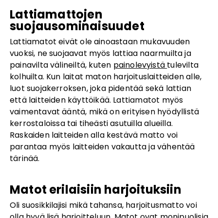
Lattiamattojen
suojausominaisuudet
Lattiamatot eivät ole ainoastaan mukavuuden
vuoksi, ne suojaavat myös lattiaa naarmuilta ja
painavilta välineiltä, kuten
painolevyistä
tulevilta
kolhuilta. Kun laitat maton harjoituslaitteiden alle,
luot suojakerroksen, joka pidentää sekä lattian
että laitteiden käyttöikää. Lattiamatot myös
vaimentavat ääntä, mikä on erityisen hyödyllistä
kerrostaloissa tai tiheästi asutuilla alueilla.
Raskaiden laitteiden alla kestävä matto voi
parantaa myös laitteiden vakautta ja vähentää
tärinää.
Matot erilaisiin harjoituksiin
Oli suosikkilajisi mikä tahansa, harjoitusmatto voi
olla hyvä lisä harjoitteluun. Matot ovat monipuolisia