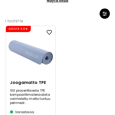
Näytä lisää
paremman tasapainon seisten tehtäviin liikkeisiin.
Palamatot voi rakentaa kotikuntosalin pinta-alan
mukaan. Ilmoitamme materiaalin, paksuuden,
mitat ja puhdistusohjeet.
1 TUOTETTA
SÄÄSTÄ
4,9 €
Joogamatto TPE
100 prosenttisesta TPE
komposiittimateriaalista
valmistettu matto tuntuu
pehmeäl...
Varastossa