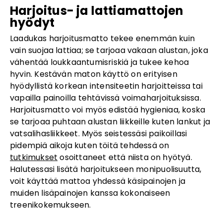
Harjoitus- ja lattiamattojen
hyödyt
Laadukas harjoitusmatto tekee enemmän kuin
vain suojaa lattiaa; se tarjoaa vakaan alustan, joka
vähentää loukkaantumisriskiä ja tukee kehoa
hyvin. Kestävän maton käyttö on erityisen
hyödyllistä korkean intensiteetin harjoitteissa tai
vapailla painoilla tehtävissä voimaharjoituksissa.
Harjoitusmatto voi myös edistää hygieniaa, koska
se tarjoaa puhtaan alustan liikkeille kuten lankut ja
vatsalihasliikkeet. Myös seistessäsi paikoillasi
pidempiä aikoja kuten töitä tehdessä on
tutkimukset
osoittaneet että niista on hyötyä.
Halutessasi lisätä harjoitukseen monipuolisuutta,
voit käyttää mattoa yhdessä käsipainojen ja
muiden lisäpainojen kanssa kokonaiseen
treenikokemukseen.