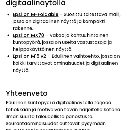
digitaalinäytöllä
Epsilon M-Foldable
– Suosittu taitettava malli,
jossa on digitaalinen näyttö ja kompakti
rakenne.
Epsilon MX70
– Vakaa ja kohtuuhintainen
kuntopyörä, jossa on useita vastustasoja ja
helppokäyttöinen näyttö.
Epsilon M15 v2
– Edullinen vaihtoehto, jossa on
kaikki tarvittavat ominaisuudet ja digitaalinen
näyttö.
Yhteenveto
Edullinen kuntopyörä digitaalinäytöllä tarjoaa
tehokkaan ja motivoivan tavan harjoitella kotona
ilman suurta taloudellista panostusta.
Seurantaominaisuudet auttavat pysymään