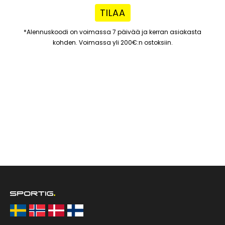
Lisäksi satulatolppaa voi säätää
TILAA
korkeussuunnassa, sekä istuinta voi työntää
pituussuunnassa. Ohjaustankoa voi myös
*Alennuskoodi on voimassa 7 päivää ja kerran asiakasta
säätää halutulla tavalla kaltevuussuunnassa.
kohden. Voimassa yli 200€:n ostoksiin.
Vauhtipyörä painaa 6 kg, mikä takaa tasaisen
tunteen, jopa raskaammilla vastusasteilla.
Sen takia voit asettaa maksimaalisen
vastuksen, mikä ei pienemmissä laitteissa ole
mahdollista. Vauhtipyörää toimii vetohihnalla
ja vastusmagnetismin avulla. Tämä antaa
erittäin hiljaisen ja värähtelemätön
toiminnan, joka on erityisen tärkeä kodissa,
joissa ympäristö voi häiriintyä melusta.
Epsilon MX70 kytketään suoraan pistorasiaan
mukana tulevalla
verkkolaitteella.Työharjoittelun jälkeen laite
voidaan taittaa ja kuljettaa etutukijalkojen