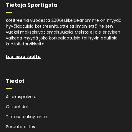
sisään integroitujen pyörien avulla.
Tietoja Sportigsta
Kotitreeniä vuodesta 2006! Liikeideanamme on myydä
hyvälaatuisia kotitreenituotteita ilman että ne sen
vuoksi maksaisivat omaisuuksia. Meistä ei ole erityisen
vaikeaa myydä joko korkealaatuisia tai hyvin edullisia
kuntoilutarvikkeita.
Lue lisää täältä
Tiedot
Asiakaspalvelu
Ostoehdot
Tietosuojakäytäntö
Peruuta ostos