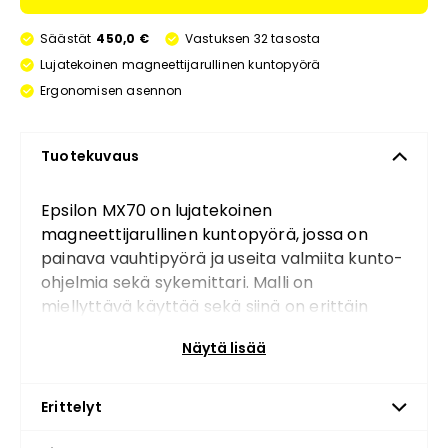
Säästät
450,0 €
Vastuksen 32 tasosta
Lujatekoinen magneettijarullinen kuntopyörä
Ergonomisen asennon
Tuotekuvaus
Epsilon MX70 on lujatekoinen
magneettijarullinen kuntopyörä, jossa on
painava vauhtipyörä ja useita valmiita kunto-
ohjelmia sekä sykemittari. Malli on
miellyttävä käyttää sekä siinä on erittäin
hyvät säätömahdollisuudet ergonomisen
Näytä lisää
asennon löytämiseksi.
Tukeva ja edullinen kuntopyörä
Erittelyt
treeniohjemilla, sykemittarilla sekä hiljaisella
ja miellyttävällä toiminnalla. Epsilon MX70-