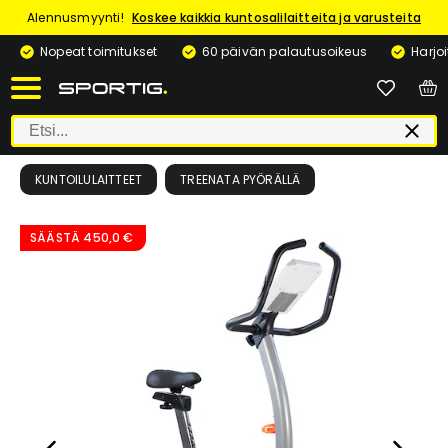
Alennusmyynti!
Koskee kaikkia kuntosalilaitteita ja varusteita
Nopeat toimitukset
60 päivän palautusoikeus
Harjo
KUNTOILULAITTEET
TREENATA PYÖRÄLLÄ
SÄÄSTÄ
450,0 €