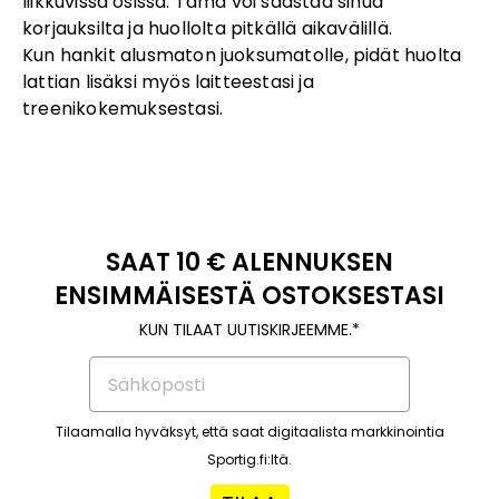
liikkuvissa osissa. Tämä voi säästää sinua
korjauksilta ja huollolta pitkällä aikavälillä.
Kun hankit alusmaton juoksumatolle, pidät huolta
lattian lisäksi myös laitteestasi ja
treenikokemuksestasi.
SAAT 10 € ALENNUKSEN
ENSIMMÄISESTÄ OSTOKSESTASI
KUN TILAAT UUTISKIRJEEMME.*
Tilaamalla hyväksyt, että saat digitaalista markkinointia
Sportig.fi:ltä.