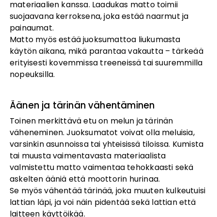
materiaalien kanssa. Laadukas matto toimii
suojaavana kerroksena, joka estää naarmut ja
painaumat.
Matto myös estää juoksumattoa liukumasta
käytön aikana, mikä parantaa vakautta – tärkeää
erityisesti kovemmissa treeneissä tai suuremmilla
nopeuksilla.
Äänen ja tärinän vähentäminen
Toinen merkittävä etu on melun ja tärinän
väheneminen. Juoksumatot voivat olla meluisia,
varsinkin asunnoissa tai yhteisissä tiloissa. Kumista
tai muusta vaimentavasta materiaalista
valmistettu matto vaimentaa tehokkaasti sekä
askelten ääniä että moottorin hurinaa.
Se myös vähentää tärinää, joka muuten kulkeutuisi
lattian läpi, ja voi näin pidentää sekä lattian että
laitteen käyttöikää.