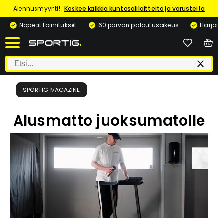
Alennusmyynti!
Koskee kaikkia kuntosalilaitteita ja varusteita
Nopeat toimitukset
60 päivän palautusoikeus
Harjo
SPORTIG MAGAZINE
Alusmatto juoksumatolle