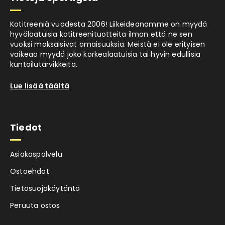
Kotitreeniä vuodesta 2006! Liikeideanamme on myydä
hyvälaatuisia kotitreenituotteita ilman että ne sen
vuoksi maksaisivat omaisuuksia. Meistä ei ole erityisen
vaikeaa myydä joko korkealaatuisia tai hyvin edullisia
kuntoilutarvikkeita.
Lue lisää täältä
Tiedot
Asiakaspalvelu
Ostoehdot
Tietosuojakäytäntö
Peruuta ostos