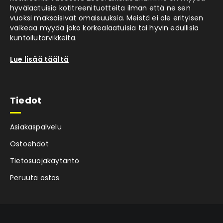
kuntosalikokemuksen suoraan omassa
hyvälaatuisia kotitreenituotteita ilman että ne sen
kodissasi.
vuoksi maksaisivat omaisuuksia. Meistä ei ole erityisen
Suositeltava kattokorkeus 240 cm.
vaikeaa myydä joko korkealaatuisia tai hyvin edullisia
kuntoilutarvikkeita.
Lue lisää täältä
Tiedot
Asiakaspalvelu
Ostoehdot
Tietosuojakäytäntö
Peruuta ostos