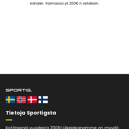
harjoittelun räätälöinnin tiettyjen
kohden. Voimassa yli 200€:n ostoksiin.
kuntoilutavoitteiden saavuttamiseksi, olipa
kyse sitten voimasta, kestävyydestä tai
lihasten muokkaamisesta.
Huolimatta sen vankasta rakenteesta,
Evoforce painaa vain 85 kg. Se on suunniteltu
sulautumaan saumattomasti kotiisi
sisäänrakennettujen siirtopyörien ansiosta,
mikä tekee laitteen siirtämisestä tarvittaessa
helppoa. Tyylikäs ja kompakti muotoilu
varmistaa, että se ei ole vain kuntoiluväline,
vaan myös tyylikäs lisä kotiisi.
Evoforce-monitoimilaite on enemmän kuin
vain kuntoiluväline; se on investointi
terveyteesi ja hyvinvointiisi, täydellinen
modernille, terveystietoiselle henkilölle, joka
Tietoja Sportigsta
ei halua tinkiä laadusta ja suunnittelusta.
Evoforce tarjoaa sinulle maailmanluokan
Kotitreeniä vuodesta 2006! Liikeideanamme on myydä