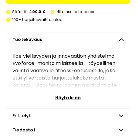
Säästät
400,0 €
Hiljainen ja tasainen
100+ harjoitusvaihtoehtoa
Tuotekuvaus
Koe ylellisyyden ja innovaation yhdistelmä
Evoforce-monitoimilaitteella - täydellinen
valinta vaativalle fitness-entusiastille, joka
etsii ylivertaista harjoittelukokemusta
kotona. Huipputeknologinen monitoimilaite
tarjoaa tyylikkään muotoilun ja
Näytä lisää
vallankumouksellisen vastusteknologian,
mikä tekee siitä välttämättömän kaikille,
jotka haluavat täydellisen harjoittelun
Erittelyt
tinkimättä kodin esteettisyydestä.
Tiedostot
Toisin kuin perinteiset monitoimilaitteet,