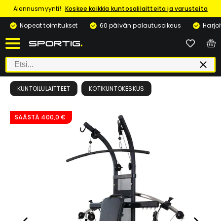
Alennusmyynti!
Koskee kaikkia kuntosalilaitteita ja varusteita
Nopeat toimitukset
60 päivän palautusoikeus
Harjo
KUNTOILULAITTEET
KOTIKUNTOKESKUS
SÄÄSTÄ
400,0 €