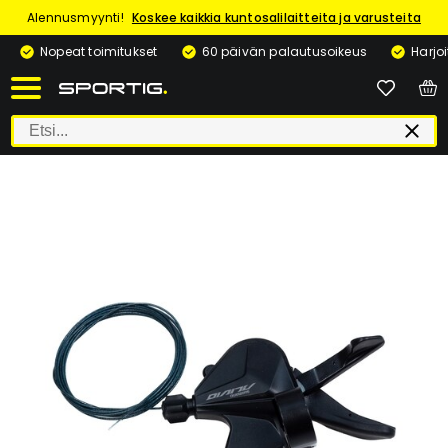
Alennusmyynti!
Koskee kaikkia kuntosalilaitteita ja varusteita
Nopeat toimitukset
60 päivän palautusoikeus
Harjo