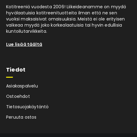
Kotitreeniä vuodesta 2006! Liikeideanamme on myydä
hyvälaatuisia kotitreenituotteita ilman että ne sen
vuoksi maksaisivat omaisuuksia. Meistä ei ole erityisen
vaikeaa myydä joko korkealaatuisia tai hyvin edullisia
kuntoilutarvikkeita.
Lue lisää täältä
Tiedot
Asiakaspalvelu
Ostoehdot
Tietosuojakäytäntö
Peruuta ostos