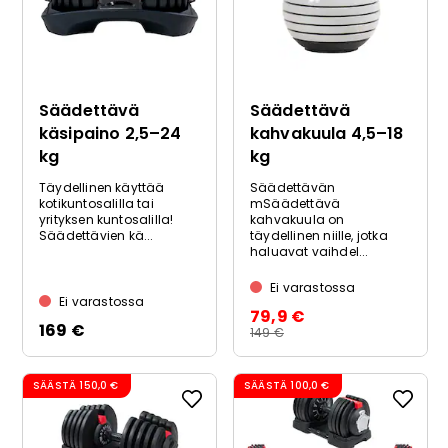
Säädettävä
Säädettävä
käsipaino 2,5–24
kahvakuula 4,5–18
kg
kg
Täydellinen käyttää
Säädettävän
kotikuntosalilla tai
mSäädettävä
yrityksen kuntosalilla!
kahvakuula on
Säädettävien kä...
täydellinen niille, jotka
haluavat vaihdel...
Ei varastossa
Ei varastossa
79,9 €
169 €
149 €
SÄÄSTÄ
150,0 €
SÄÄSTÄ
100,0 €