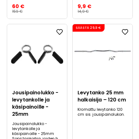
60 €
9,9 €
159 €
14,9 €
SÄÄSTÄ
29,9 €
Jousipainolukko -
Levytanko 25 mm
levytankolle ja
halkaisija – 120 cm
käsipainoille -
Kromattu levytanko 120
25mm
cm sis. jousipainolukon.
Jousipainolukko -
levytankolle ja
käsipainoille - 25mm
Sopii tankoihin, joiden h...