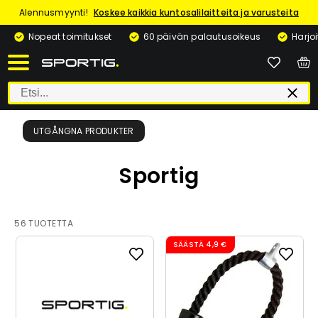
Alennusmyynti!
Koskee kaikkia kuntosalilaitteita ja varusteita
Nopeat toimitukset
60 päivän palautusoikeus
Harjo
UTGÅNGNA PRODUKTER
Sportig
56 TUOTETTA
SÄÄSTÄ
4,9 €