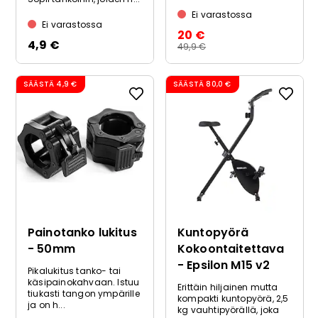
Ei varastossa
Ei varastossa
20 €
4,9 €
49,9 €
SÄÄSTÄ
4,9 €
SÄÄSTÄ
80,0 €
Painotanko lukitus
Kuntopyörä
- 50mm
Kokoontaitettava
- Epsilon M15 v2
Pikalukitus tanko- tai
käsipainokahvaan. Istuu
Erittäin hiljainen mutta
tiukasti tangon ympärille
kompakti kuntopyörä, 2,5
ja on h...
kg vauhtipyörällä, joka