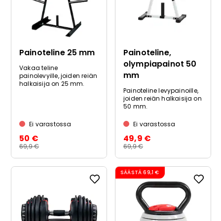
Painoteline 25 mm
Painoteline,
olympiapainot 50
Vakaa teline
mm
painolevyille, joiden reiän
halkaisija on 25 mm.
Painoteline levypainoille,
joiden reiän halkaisija on
50 mm.
Ei varastossa
Ei varastossa
50 €
49,9 €
69,9 €
69,9 €
SÄÄSTÄ
69,1 €