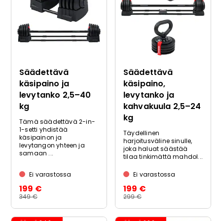
Säädettävä
Säädettävä
käsipaino ja
käsipaino,
levytanko 2,5–40
levytanko ja
kg
kahvakuula 2,5–24
kg
Tämä säädettävä 2-in-
1-setti yhdistää
Täydellinen
käsipainon ja
harjoitusväline sinulle,
levytangon yhteen ja
joka haluat säästää
samaan ...
tilaa tinkimättä mahdol...
Ei varastossa
Ei varastossa
199 €
199 €
349 €
299 €