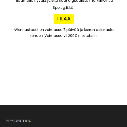
Tilaamalla hyväksyt, että saat digitaalista markkinointia
Sportig.fi:ltä.
TILAA
*Alennuskoodi on voimassa 7 päivää ja kerran asiakasta
kohden. Voimassa yli 200€:n ostoksiin.