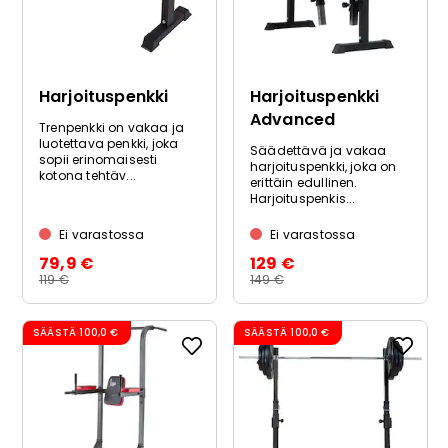
Harjoituspenkki
Harjoituspenkki
Advanced
Trenpenkki on vakaa ja
luotettava penkki, joka
Säädettävä ja vakaa
sopii erinomaisesti
harjoituspenkki, joka on
kotona tehtäv...
erittäin edullinen.
Harjoituspenkis...
Ei varastossa
Ei varastossa
79,9 €
129 €
119 €
149 €
SÄÄSTÄ
100,0 €
SÄÄSTÄ
100,0 €