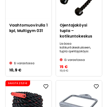
Vaahtomuovirulla 1
Ojentajaköysi
kpl, Multigym 031
tupla –
kotikuntokeskus
Lisäosa
kotikuntokeskukseen,
tupla ojentajaköysi.
Ei varastossa
Ei varastossa
15 €
10,9 €
19,9 €
SÄÄSTÄ
23,0 €