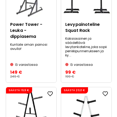
Power Tower -
Levypainoteline
Leuka -
Squat Rack
dippiasema
Kaksiosainen ja
säädettävä
Kuntoile oman painosi
levytankoteline, joka sopii
avulla!
penkkipunnerrukseen ja
ky...
Ei varastossa
Ei varastossa
149 €
99 €
249 €
199 €
SÄÄSTÄ
19,9 €
SÄÄSTÄ
20,0 €