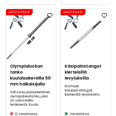
SÄÄSTÄ
99,0 €
SÄÄSTÄ
5,0 €
Olympialuokan
Käsipainotangot
tanko
kierteisillä
kuulalaakereilla 50
levylukoilla
mm halkaisijalla
Kromiset
käsipainotangot
Vahva kuulalaakerillinen
kierteisillä levylukoilla.
olympialevytanko, joka
on valmistettu
teräksestä. Kuula...
Ei varastossa
Varastossa