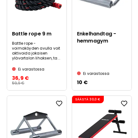
Battle rope 9 m
Enkelhandtag -
hemmagym
Battle rope -
voimaköyden avulla voit
aktivoida jokaisen
ylävartalon lihaksen, ta...
Ei varastossa
Ei varastossa
36,9 €
10 €
59,9 €
SÄÄSTÄ
30,0 €