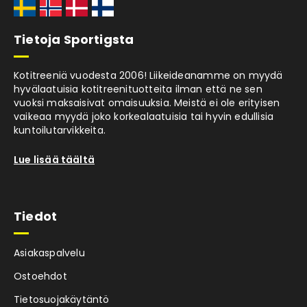
Tietoja Sportigsta
Kotitreeniä vuodesta 2006! Liikeideanamme on myydä
hyvälaatuisia kotitreenituotteita ilman että ne sen
vuoksi maksaisivat omaisuuksia. Meistä ei ole erityisen
vaikeaa myydä joko korkealaatuisia tai hyvin edullisia
kuntoilutarvikkeita.
Lue lisää täältä
Tiedot
Asiakaspalvelu
Ostoehdot
Tietosuojakäytäntö