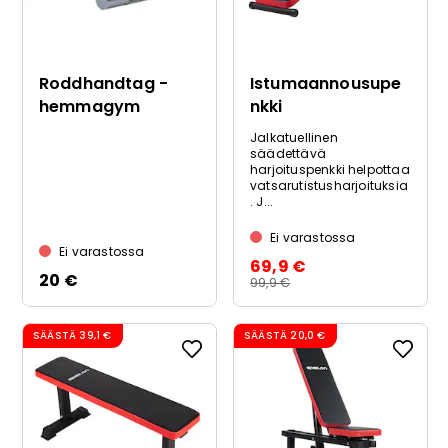
Roddhandtag -
Istumaannousupe
hemmagym
nkki
Jalkatuellinen
säädettävä
harjoituspenkki helpottaa
vatsarutistusharjoituksia
. J...
Ei varastossa
Ei varastossa
69,9 €
20 €
99,9 €
SÄÄSTÄ
39,1 €
SÄÄSTÄ
20,0 €