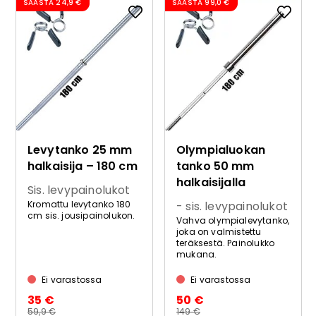
SÄÄSTÄ
24,9 €
SÄÄSTÄ
99,0 €
Levytanko 25 mm
Olympialuokan
halkaisija – 180 cm
tanko 50 mm
halkaisijalla
Sis. levypainolukot
- sis. levypainolukot
Kromattu levytanko 180
cm sis. jousipainolukon.
Vahva olympialevytanko,
joka on valmistettu
teräksestä. Painolukko
mukana.
Ei varastossa
Ei varastossa
35 €
50 €
59,9 €
149 €