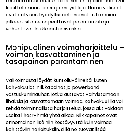
rentouttamiseen, kun taas hierontapallot auttavat
käsittelemään pieniä jännitystiloja. Nämä välineet
ovat erityisen hyödyllisiä intensiivisten treenien
jälkeen, sillä ne nopeuttavat palautumista ja
vähentävät loukkaantumisriskiä.
Monipuolinen voimaharjoittelu –
voiman kasvattaminen ja
tasapainon parantaminen
Valikoimasta löydät kuntoiluvälineitä, kuten
kahvakuulat, nilkkapainot ja
powerband
-
vastuskuminauhat, jotka auttavat vahvistamaan
lihaksia ja kasvattamaan voimaa. Kahvakuulilla voi
tehdä toiminnallista harjoittelua, jossa aktivoidaan
useita lihasryhmiä yhtä aikaa. Nilkkapainot ovat
erinomainen lisä niin kestävyyttä kuin voimaa
kehittäviin harjoituksiin, sillä ne tuovat lisää