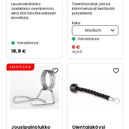
Leuanvetotanko
Treenihanskat, joissa
asetetaan ovenkarmiin,
kämmenosat kestävää
eikä sitä tarvitse erikseen
polyesteriä.
kiinnittää.
Koko
Medium
Varastossa
Varastossa
6 €
18,9 €
14,9 €
SÄÄSTÄ
2,9 €
Jousipainolukko
Ojentajaköysi