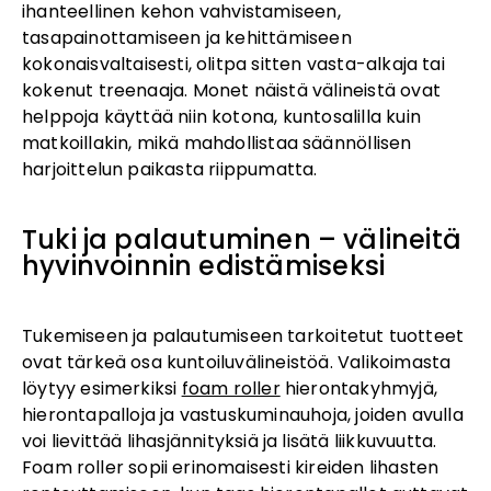
ihanteellinen kehon vahvistamiseen,
tasapainottamiseen ja kehittämiseen
kokonaisvaltaisesti, olitpa sitten vasta-alkaja tai
kokenut treenaaja. Monet näistä välineistä ovat
helppoja käyttää niin kotona, kuntosalilla kuin
matkoillakin, mikä mahdollistaa säännöllisen
harjoittelun paikasta riippumatta.
Tuki ja palautuminen – välineitä
hyvinvoinnin edistämiseksi
Tukemiseen ja palautumiseen tarkoitetut tuotteet
ovat tärkeä osa kuntoiluvälineistöä. Valikoimasta
löytyy esimerkiksi
foam roller
hierontakyhmyjä,
hierontapalloja ja vastuskuminauhoja, joiden avulla
voi lievittää lihasjännityksiä ja lisätä liikkuvuutta.
Foam roller sopii erinomaisesti kireiden lihasten