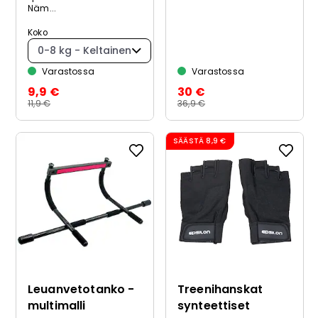
Näm...
Koko
0-8 kg - Keltainen
Varastossa
Varastossa
9,9 €
30 €
11,9 €
36,9 €
SÄÄSTÄ
8,9 €
Leuanvetotanko -
Treenihanskat
multimalli
synteettiset