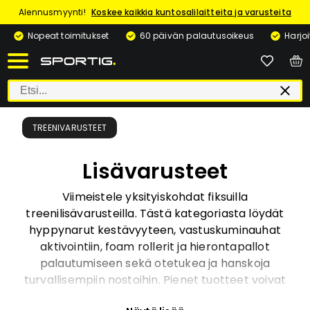
Alennusmyynti!
Koskee kaikkia kuntosalilaitteita ja varusteita
Nopeat toimitukset
60 päivän palautusoikeus
Harjo
TREENIVARUSTEET
Lisävarusteet
Viimeistele yksityiskohdat fiksuilla
treenilisävarusteilla. Tästä kategoriasta löydät
hyppynarut kestävyyteen, vastuskuminauhat
aktivointiin, foam rollerit ja hierontapallot
palautumiseen sekä otetukea ja hanskoja
turvallisempiin nostoihin. Pienet tuotteet voivat
parantaa tekniikkaa, liikkuvuutta ja treenifiilistä