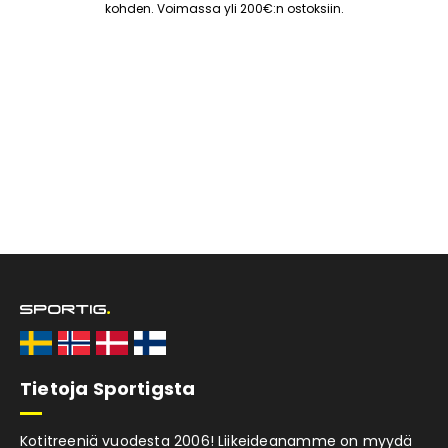
kohden. Voimassa yli 200€:n ostoksiin.
Tietoja Sportigsta
Kotitreeniä vuodesta 2006! Liikeideanamme on myydä