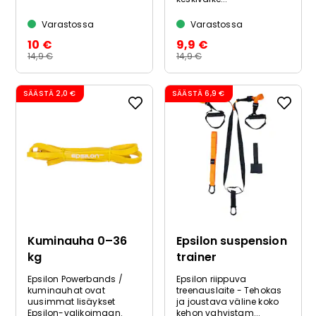
Varastossa
Varastossa
10 €
9,9 €
14,9 €
14,9 €
SÄÄSTÄ
2,0 €
SÄÄSTÄ
6,9 €
Kuminauha 0–36
Epsilon suspension
kg
trainer
Epsilon Powerbands /
Epsilon riippuva
kuminauhat ovat
treenauslaite - Tehokas
uusimmat lisäykset
ja joustava väline koko
Epsilon-valikoimaan.
kehon vahvistam...