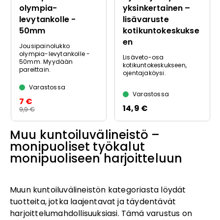
olympia-
yksinkertainen –
levytankolle -
lisävaruste
50mm
kotikuntokeskukse
en
Jousipainolukko
olympia-levytankolle -
Lisäveto-osa
50mm. Myydään
kotikuntokeskukseen,
pareittain.
ojentajaköysi.
Varastossa
Varastossa
7 €
14,9 €
9,9 €
Muu kuntoiluvälineistö –
monipuoliset työkalut
monipuoliseen harjoitteluun
Muun kuntoiluvälineistön kategoriasta löydät
tuotteita, jotka laajentavat ja täydentävät
harjoittelumahdollisuuksiasi. Tämä varustus on