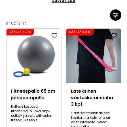
Näytä lisää
merkittävästi. Yhdistä mattoihin, vapaisiin
painoihin tai penkkiin, niin saat täydellisen
kotikuntosalin. Ilmoitamme vastustasot, mitat ja
materiaalit helppoa vertailua varten.
8 TUOTETTA
SÄÄSTÄ
4,9 €
SÄÄSTÄ
5,0 €
Fitnesspallo 65 cm
Lateksinen
jalkapumpulla
vastuskuminauha
3 kpl
Erittäin kestävä
fitnesspallo, joka sopii
Elastiset treeninauhat
selkä- ja vatsalihasten
Epsilonilta kolmella eri
treenaukseen s...
vastustasolla: kevyt,
keskivaike...