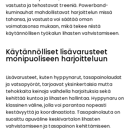
vastusta ja tehostavat treeniä. Powerband-
kuminauhat mahdollistavat harjoittelun missä
tahansa, ja vastusta voi säätää oman
voimatasonsa mukaan, mikä tekee niistä
käytännöllisen työkalun lihasten vahvistamiseen.
Käytännölliset lisävarusteet
monipuoliseen harjoitteluun
Lisävarusteet, kuten hyppynarut, tasapainolaudat
ja vatsapyörät, tarjoavat yksinkertaisia mutta
tehokkaita keinoja vaihdella harjoituksia sekä
kehittää kuntoa ja lihasten hallintaa. Hyppynaru on
klassinen väline, jolla voi parantaa nopeasti
kestävyyttä ja koordinaatiota. Tasapainolauta on
suosittu apuväline keskivartalon lihasten
vahvistamiseen ja tasapainon kehittämiseen.