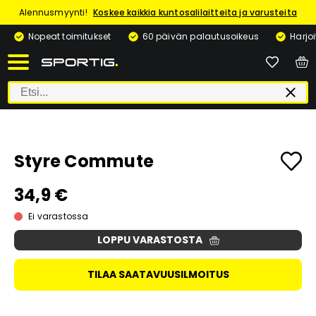
Alennusmyynti!
Koskee kaikkia kuntosalilaitteita ja varusteita
Nopeat toimitukset
60 päivän palautusoikeus
Harjo
Styre Commute
34,9 €
Ei varastossa
LOPPU VARASTOSTA
TILAA SAATAVUUSILMOITUS