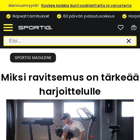
Alennusmyynti!
Koskee kaikkia kuntosalilaitteita ja varusteita
Nopeat toimitukset
60 päivän palautusoikeus
Harjo
SPORTIG MAGAZINE
Miksi ravitsemus on tärkeää
harjoittelulle