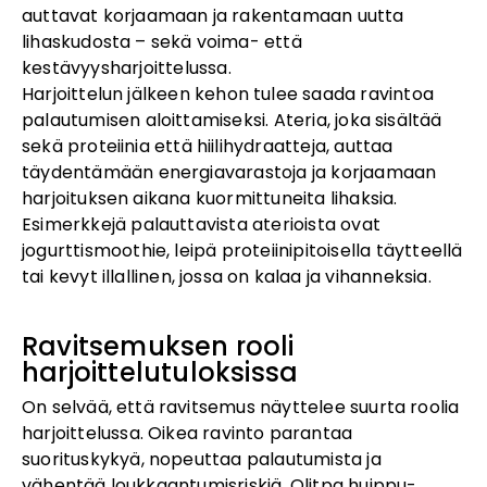
auttavat korjaamaan ja rakentamaan uutta
lihaskudosta – sekä voima- että
kestävyysharjoittelussa.
Harjoittelun jälkeen kehon tulee saada ravintoa
palautumisen aloittamiseksi. Ateria, joka sisältää
sekä proteiinia että hiilihydraatteja, auttaa
täydentämään energiavarastoja ja korjaamaan
harjoituksen aikana kuormittuneita lihaksia.
Esimerkkejä palauttavista aterioista ovat
jogurttismoothie, leipä proteiinipitoisella täytteellä
tai kevyt illallinen, jossa on kalaa ja vihanneksia.
Ravitsemuksen rooli
harjoittelutuloksissa
On selvää, että ravitsemus näyttelee suurta roolia
harjoittelussa. Oikea ravinto parantaa
suorituskykyä, nopeuttaa palautumista ja
vähentää loukkaantumisriskiä. Olitpa huippu-