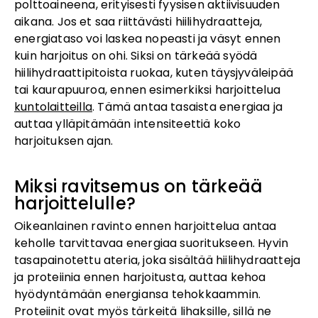
polttoaineena, erityisesti fyysisen aktiivisuuden
aikana. Jos et saa riittävästi hiilihydraatteja,
energiataso voi laskea nopeasti ja väsyt ennen
kuin harjoitus on ohi. Siksi on tärkeää syödä
hiilihydraattipitoista ruokaa, kuten täysjyväleipää
tai kaurapuuroa, ennen esimerkiksi harjoittelua
kuntolaitteilla
. Tämä antaa tasaista energiaa ja
auttaa ylläpitämään intensiteettiä koko
harjoituksen ajan.
Miksi ravitsemus on tärkeää
harjoittelulle?
Oikeanlainen ravinto ennen harjoittelua antaa
keholle tarvittavaa energiaa suoritukseen. Hyvin
tasapainotettu ateria, joka sisältää hiilihydraatteja
ja proteiinia ennen harjoitusta, auttaa kehoa
hyödyntämään energiansa tehokkaammin.
Proteiinit ovat myös tärkeitä lihaksille, sillä ne