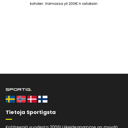
kohden. Voimassa yli 200€:n ostoksiin.
Tietoja Sportigsta
Kotitreeniä vuodesta 2006! Liikeideanamme on myydä