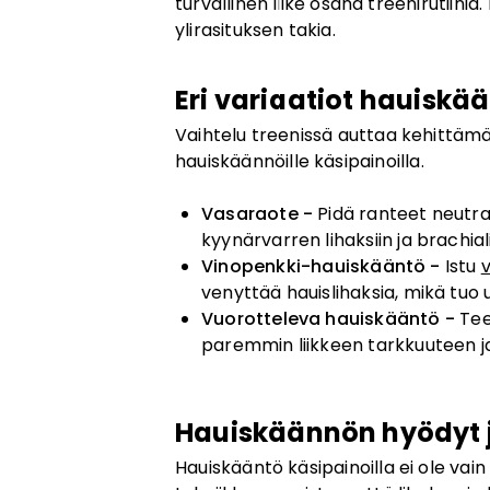
turvallinen liike osana treenirutiin
ylirasituksen takia.
Eri variaatiot hauiskä
Vaihtelu treenissä auttaa kehittämä
hauiskäännöille käsipainoilla.
Vasaraote -
Pidä ranteet neutra
kyynärvarren lihaksiin ja brachial
Vinopenkki-hauiskääntö -
Istu
v
venyttää hauislihaksia, mikä tuo 
Vuorotteleva hauiskääntö -
Tee
paremmin liikkeen tarkkuuteen ja
Hauiskäännön hyödyt j
Hauiskääntö käsipainoilla ei ole vai