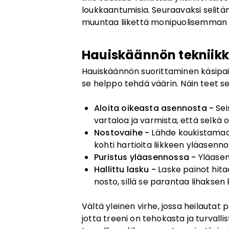
loukkaantumisia. Seuraavaksi selitä
muuntaa liikettä monipuolisemman 
Hauiskäännön tekniikk
Hauiskäännön suorittaminen käsipaino
se helppo tehdä väärin. Näin teet se
Aloita oikeasta asennosta -
Sei
vartaloa ja varmista, että selkä o
Nostovaihe -
Lähde koukistamaan
kohti hartioita liikkeen yläasenno
Puristus yläasennossa -
Yläasenn
Hallittu lasku -
Laske painot hitaa
nosto, sillä se parantaa lihaksen 
Vältä yleinen virhe, jossa heilautat 
jotta treeni on tehokasta ja turvall