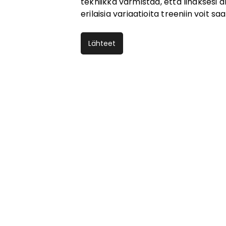
tekniikka varmistaa, että lihaksesi 
erilaisia variaatioita treeniin voit
Lähteet