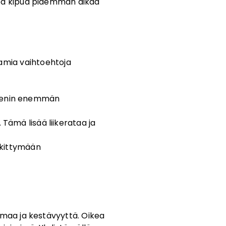
untea kipua pidemmän aikaa
tamia vaihtoehtoja
reenin enemmän
 Tämä lisää liikerataa ja
skittymään
oimaa ja kestävyyttä. Oikea