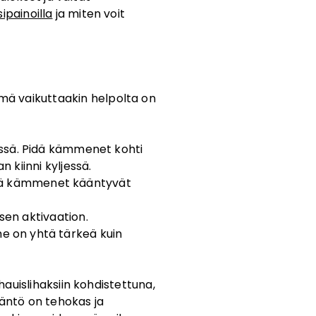
ipainoilla
ja miten voit
ämä vaikuttaakin helpolta on
sissä. Pidä kämmenet kohti
 kiinni kyljessä.
ttä kämmenet kääntyvät
sen aktivaation.
he on yhtä tärkeä kuin
hauislihaksiin kohdistettuna,
ääntö on tehokas ja