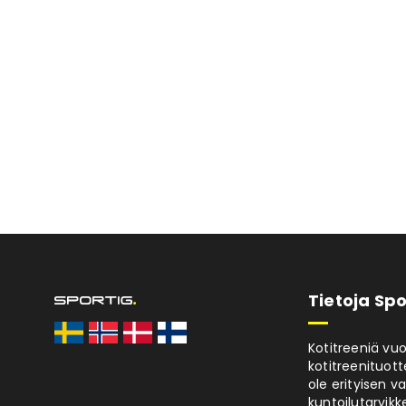
Tietoja Spo
Kotitreeniä vu
kotitreenituott
ole erityisen v
kuntoilutarvikke