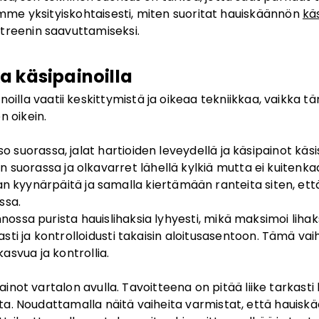
mme yksityiskohtaisesti, miten suoritat hauiskäännön
käs
treenin saavuttamiseksi.
a käsipainoilla
illa vaatii keskittymistä ja oikeaa tekniikkaa, vaikka t
n oikein.
so suorassa, jalat hartioiden leveydellä ja käsipainot kä
n suorassa ja olkavarret lähellä kylkiä mutta ei kuitenkaan
 kyynärpäitä ja samalla kiertämään ranteita siten, e
ssa.
ossa purista hauislihaksia lyhyesti, mikä maksimoi lihak
sti ja kontrolloidusti takaisin aloitusasentoon. Tämä vai
kasvua ja kontrollia.
painot vartalon avulla. Tavoitteena on pitää liike tarkasti 
ista. Noudattamalla näitä vaiheita varmistat, että hauisk