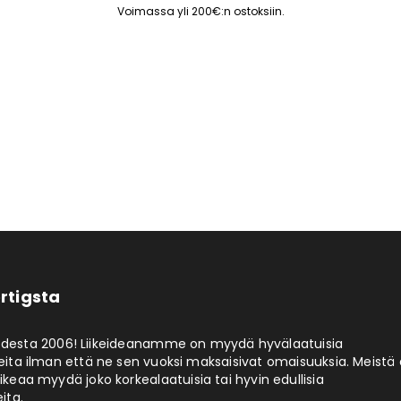
Voimassa yli 200€:n ostoksiin.
rtigsta
odesta 2006! Liikeideanamme on myydä hyvälaatuisia
eita ilman että ne sen vuoksi maksaisivat omaisuuksia. Meistä 
aikeaa myydä joko korkealaatuisia tai hyvin edullisia
ita.