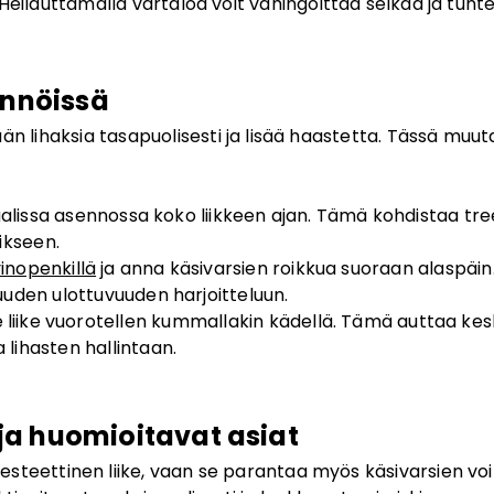
ia. Heilauttamalla vartaloa voit vahingoittaa selkää ja t
ännöissä
än lihaksia tasapuolisesti ja lisää haastetta. Tässä muu
alissa asennossa koko liikkeen ajan. Tämä kohdistaa t
ikseen.
inopenkillä
ja anna käsivarsien roikkua suoraan alaspäin.
uuden ulottuvuuden harjoitteluun.
 liike vuorotellen kummallakin kädellä. Tämä auttaa ke
 lihasten hallintaan.
a huomioitavat asiat
n esteettinen liike, vaan se parantaa myös käsivarsien v