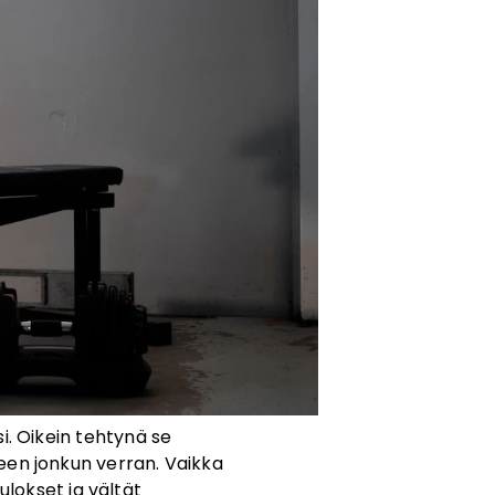
i. Oikein tehtynä se
seen jonkun verran. Vaikka
ulokset ja vältät