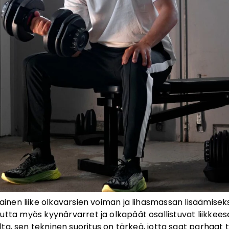
inen liike olkavarsien voiman ja lihasmassan lisäämiseks
, mutta myös kyynärvarret ja olkapäät osallistuvat liikkee
lta, sen tekninen suoritus on tärkeä, jotta saat parhaat t