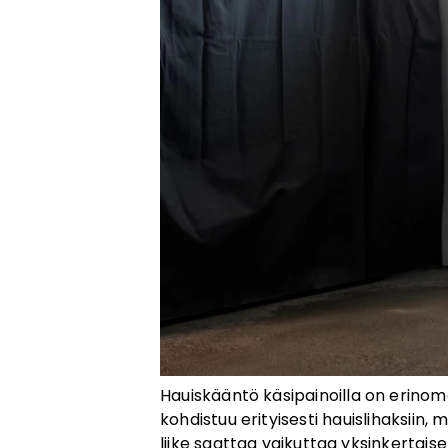
Hauiskääntö käsipainoilla on erinoma
kohdistuu erityisesti hauislihaksiin
liike saattaa vaikuttaa yksinkertaise