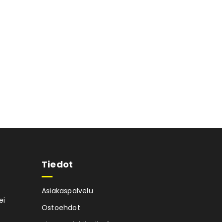
Tiedot
Asiakaspalvelu
ei
Ostoehdot