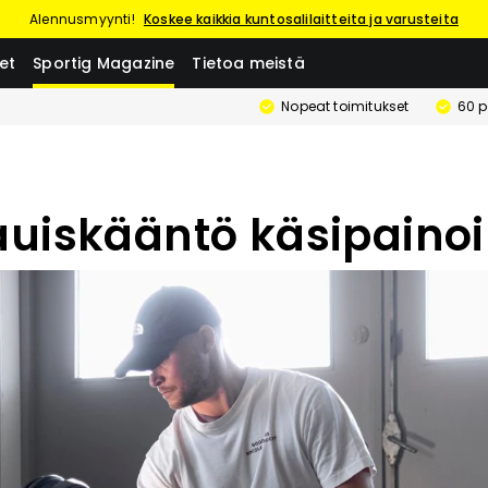
Alennusmyynti!
Koskee kaikkia kuntosalilaitteita ja varusteita
et
Sportig Magazine
Tietoa meistä
Nopeat toimitukset
60 p
uiskääntö käsipainoi