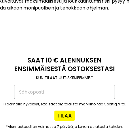
aktivoituvat maksimaalisesti ja loukkaantumisriski pysyy 
 saada aikaan monipuolisen ja tehokkaan ohjelman.
SAAT 10 € ALENNUKSEN
ENSIMMÄISESTÄ OSTOKSESTASI
KUN TILAAT UUTISKIRJEEMME.*
Tilaamalla hyväksyt, että saat digitaalista markkinointia Sportig.fi:ltä.
TILAA
*Alennuskoodi on voimassa 7 päivää ja kerran asiakasta kohden.