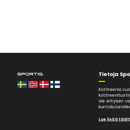
Tietoja Spo
Kotitreeniä vu
kotitreenituott
ole erityisen v
kuntoilutarvikke
Lue lisää tääl