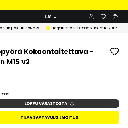
Etsi
äivän palautusoikeus
Harjoittelua verkossa vuodesta 2006
pyörä Kokoontaitettava -
on M15 v2
stossa
LOPPU VARASTOSTA
TILAA SAATAVUUSILMOITUS