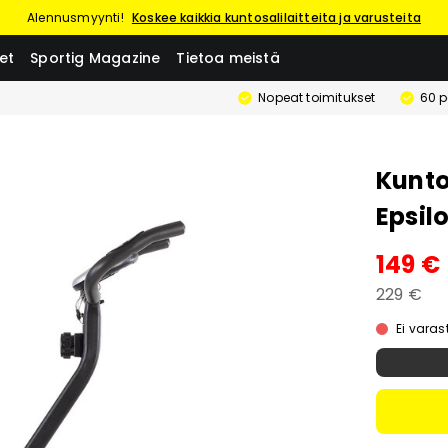
Alennusmyynti!
Koskee kaikkia kuntosalilaitteita ja varusteita
et
Sportig Magazine
Tietoa meistä
Nopeat toimitukset
60 p
Kunto
Epsil
149 €
229 €
Ei vara