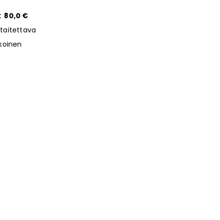
t
80,0 €
taitettava
okoinen