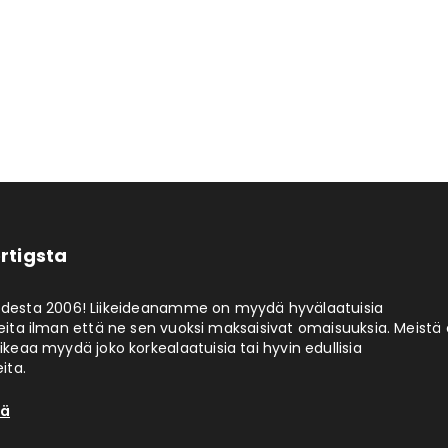
rtigsta
odesta 2006! Liikeideanamme on myydä hyvälaatuisia
eita ilman että ne sen vuoksi maksaisivat omaisuuksia. Meistä 
aikeaa myydä joko korkealaatuisia tai hyvin edullisia
ita.
tä