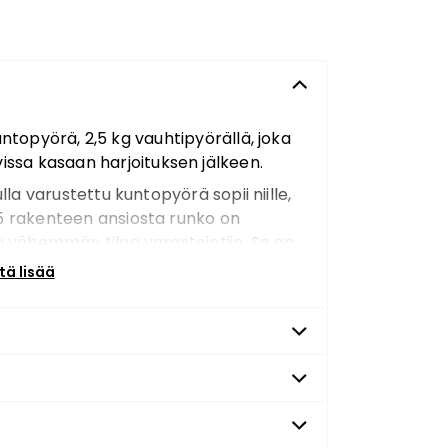
untopyörä, 2,5 kg vauhtipyörällä, joka
issa kasaan harjoituksen jälkeen.
lla varustettu kuntopyörä sopii niille,
 M15 rakenteen ansiosta runko on
a vähemmän tilaa varastointiin. Se on
eteen harjoituksen ajaksi, jonka
tä lisää
asta muotoilusta huolimatta
 antamaan hyvä tuntuma pyöräilyyn.
 näyttää ajan, nopeuden, matkan,
tauksen.
Englanninkieliset ohjeet.