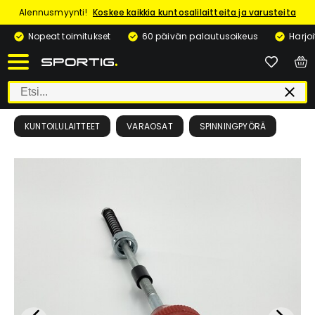
Alennusmyynti!
Koskee kaikkia kuntosalilaitteita ja varusteita
Nopeat toimitukset
60 päivän palautusoikeus
Harjo
KUNTOILULAITTEET
VARAOSAT
SPINNINGPYÖRÄ