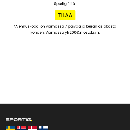
Sportig.fi:ltä.
TILAA
*Alennuskoodi on voimassa 7 päivää ja kerran asiakasta
kohden. Voimassa yli 200€:n ostoksiin.