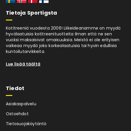
Tietoja Sportigsta
Kotitreeniä vuodesta 2006! Liikeideanamme on myydä
hyvälaatuisia kotitreenituotteita ilman että ne sen
vuoksi maksaisivat omaisuuksia. Meistä ei ole erityisen
vaikeaa myydä joko korkealaatuisia tai hyvin edullisia
kuntoilutarvikkeita.
Lue lisää täältä
Tiedot
Asiakaspalvelu
Ostoehdot
Tietosuojakäytäntö