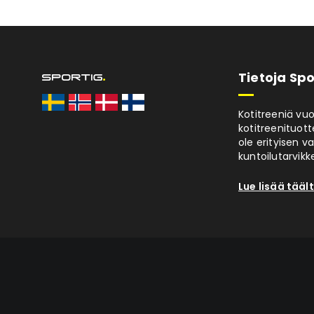
Tietoja Spo
Kotitreeniä vu
kotitreenituott
ole erityisen v
kuntoilutarvikke
Lue lisää tääl