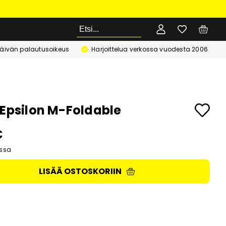
Etsi
äivän palautusoikeus
Harjoittelua verkossa vuodesta 2006
 Epsilon M-Foldable
€
ssa
LISÄÄ OSTOSKORIIN