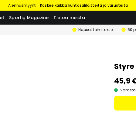
Alennusmyynti!
Koskee kaikkia kuntosalilaitteita ja varusteita
et
Sportig Magazine
Tietoa meistä
Nopeat toimitukset
60 p
Styre
45,9 
Varasto