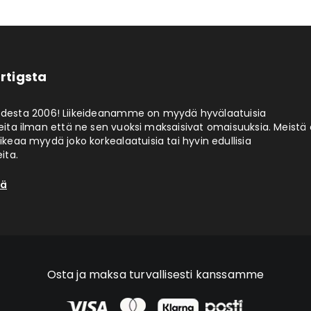
rtigsta
odesta 2006! Liikeideanamme on myydä hyvälaatuisia
eita ilman että ne sen vuoksi maksaisivat omaisuuksia. Meistä 
aikeaa myydä joko korkealaatuisia tai hyvin edullisia
ita.
tä
Osta ja maksa turvallisesti kanssamme