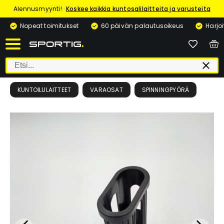
Alennusmyynti!
Koskee kaikkia kuntosalilaitteita ja varusteita
Nopeat toimitukset
60 päivän palautusoikeus
Harjo
KUNTOILULAITTEET
VARAOSAT
SPINNINGPYÖRÄ