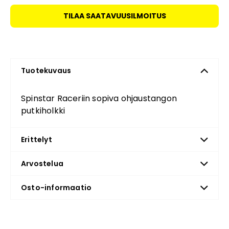
TILAA SAATAVUUSILMOITUS
Tuotekuvaus
Spinstar Raceriin sopiva ohjaustangon
putkiholkki
Erittelyt
Arvostelua
Osto-informaatio