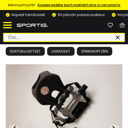
Alennusmyynti!
Koskee kaikkia kuntosalilaitteita ja varusteita
Nopeat toimitukset
60 päivän palautusoikeus
Harjo
KUNTOILULAITTEET
VARAOSAT
SPINNINGPYÖRÄ