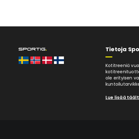
Tietoja Spo
Kotitreeniä vu
kotitreenituott
ole erityisen v
kuntoilutarvikke
Lue lisää tääl