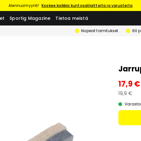
Alennusmyynti!
Koskee kaikkia kuntosalilaitteita ja varusteita
et
Sportig Magazine
Tietoa meistä
Nopeat toimitukset
60 p
Jarru
17,9 €
19,9 €
Varasto