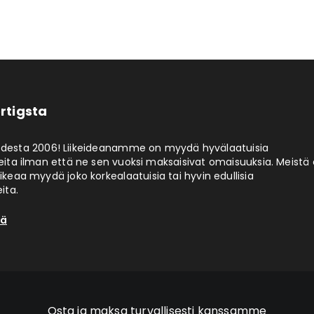
rtigsta
odesta 2006! Liikeideanamme on myydä hyvälaatuisia
eita ilman että ne sen vuoksi maksaisivat omaisuuksia. Meistä 
aikeaa myydä joko korkealaatuisia tai hyvin edullisia
ita.
tä
Osta ja maksa turvallisesti kanssamme