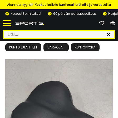
Alennusmyynti!
Koskee kaikkia kuntosalilaitteita ja varusteita
Nopeat toimitukset
60 päivän palautusoikeus
Harjo
KUNTOILULAITTEET
VARAOSAT
KUNTOPYÖRÄ