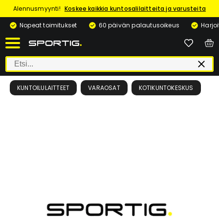
Alennusmyynti!
Koskee kaikkia kuntosalilaitteita ja varusteita
Nopeat toimitukset
60 päivän palautusoikeus
Harjo
KUNTOILULAITTEET
VARAOSAT
KOTIKUNTOKESKUS