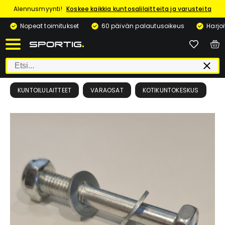
Alennusmyynti!
Koskee kaikkia kuntosalilaitteita ja varusteita
Nopeat toimitukset
60 päivän palautusoikeus
Harjo
KUNTOILULAITTEET
VARAOSAT
KOTIKUNTOKESKUS