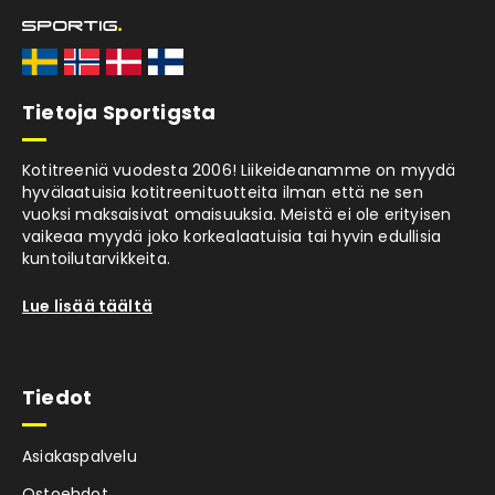
Tietoja Sportigsta
Kotitreeniä vuodesta 2006! Liikeideanamme on myydä
hyvälaatuisia kotitreenituotteita ilman että ne sen
vuoksi maksaisivat omaisuuksia. Meistä ei ole erityisen
vaikeaa myydä joko korkealaatuisia tai hyvin edullisia
kuntoilutarvikkeita.
Lue lisää täältä
Tiedot
Asiakaspalvelu
Ostoehdot