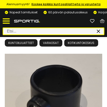
Alennusmyynti!
Koskee kaikkia kuntosalilaitteita ja varusteita
Nopeat toimitukset
60 päivän palautusoikeus
Harjo
KUNTOILULAITTEET
VARAOSAT
KOTIKUNTOKESKUS