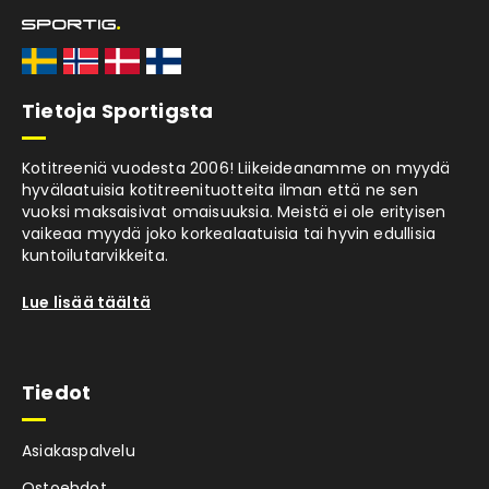
Tietoja Sportigsta
Kotitreeniä vuodesta 2006! Liikeideanamme on myydä
hyvälaatuisia kotitreenituotteita ilman että ne sen
vuoksi maksaisivat omaisuuksia. Meistä ei ole erityisen
vaikeaa myydä joko korkealaatuisia tai hyvin edullisia
kuntoilutarvikkeita.
Lue lisää täältä
Tiedot
Asiakaspalvelu
Ostoehdot