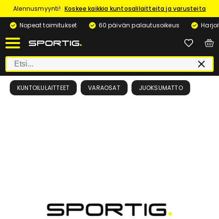
Alennusmyynti!
Koskee kaikkia kuntosalilaitteita ja varusteita
Nopeat toimitukset
60 päivän palautusoikeus
Harjo
KUNTOILULAITTEET
VARAOSAT
JUOKSUMATTO