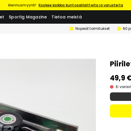
Alennusmyynti!
Koskee kaikkia kuntosalilaitteita ja varusteita
et
Sportig Magazine
Tietoa meistä
Nopeat toimitukset
60 p
Piiri
49,9 
Ei vara