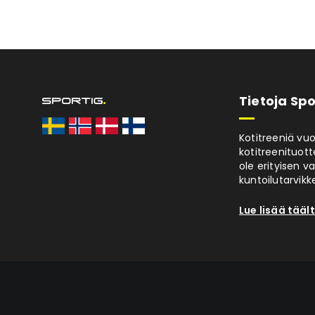
Tietoja Spo
Kotitreeniä vu
kotitreenituott
ole erityisen v
kuntoilutarvikke
Lue lisää tääl