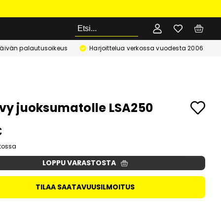
Etsi
äivän palautusoikeus
Harjoittelua verkossa vuodesta 2006
levy juoksumatolle LSA250
€
stossa
LOPPU VARASTOSTA
TILAA SAATAVUUSILMOITUS