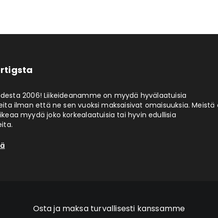
rtigsta
odesta 2006! Liikeideanamme on myydä hyvälaatuisia
eita ilman että ne sen vuoksi maksaisivat omaisuuksia. Meistä 
aikeaa myydä joko korkealaatuisia tai hyvin edullisia
ita.
tä
Osta ja maksa turvallisesti kanssamme