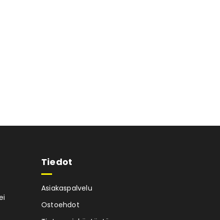
Tiedot
Asiakaspalvelu
ei
Ostoehdot