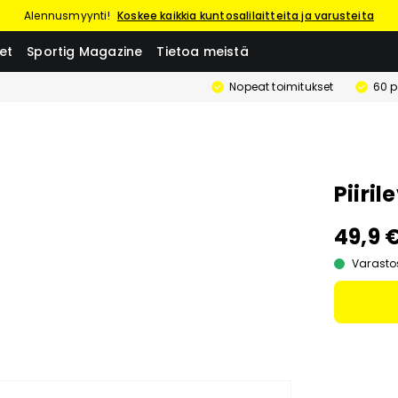
Alennusmyynti!
Koskee kaikkia kuntosalilaitteita ja varusteita
et
Sportig Magazine
Tietoa meistä
Nopeat toimitukset
60 p
Piiri
49,9 
Varasto