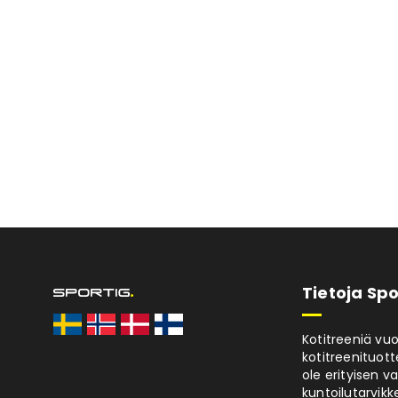
Tietoja Spo
Kotitreeniä vu
kotitreenituott
ole erityisen v
kuntoilutarvikke