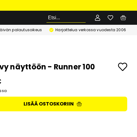
Etsi
äivän palautusoikeus
Harjoittelua verkossa vuodesta 2006
levy näyttöön - Runner 100
€
ssa
LISÄÄ OSTOSKORIIN