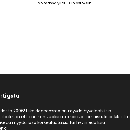
Voimassa yli 200€:n ostoksiin.
rtigsta
odesta 2006! Liikeideanamme on myydä hyvälaatuisia
eita ilman että ne sen vuoksi maksaisivat omaisuuksia. Meistä 
aikeaa myydä joko korkealaatuisia tai hyvin edullisia
ita.