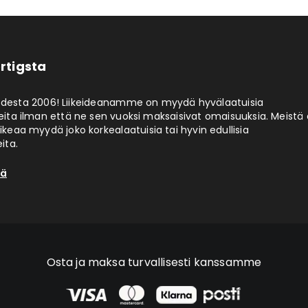
rtigsta
odesta 2006! Liikeideanamme on myydä hyvälaatuisia
eita ilman että ne sen vuoksi maksaisivat omaisuuksia. Meistä 
aikeaa myydä joko korkealaatuisia tai hyvin edullisia
ita.
tä
Osta ja maksa turvallisesti kanssamme