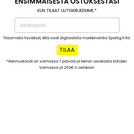
ENSIMMÄISESTÄ OSTOKSESTASI
KUN TILAAT UUTISKIRJEEMME.*
Tilaamalla hyväksyt, että saat digitaalista markkinointia Sportig.fi:ltä.
TILAA
*Alennuskoodi on voimassa 7 päivää ja kerran asiakasta kohden.
Voimassa yli 200€:n ostoksiin.