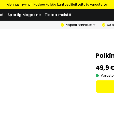
Alennusmyynti!
Koskee kaikkia kuntosalilaitteita ja varusteita
et
Sportig Magazine
Tietoa meistä
Nopeat toimitukset
60 p
Polki
49,9 
Varasto