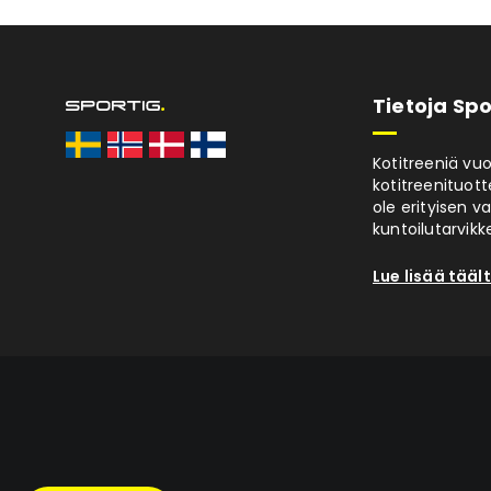
Tietoja Spo
Kotitreeniä vu
kotitreenituott
ole erityisen v
kuntoilutarvikke
Lue lisää tääl