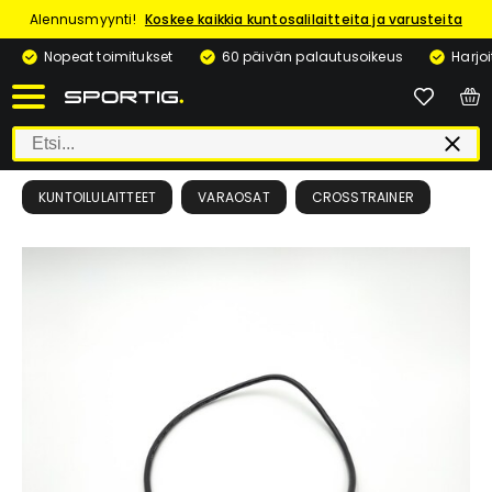
Alennusmyynti!
Koskee kaikkia kuntosalilaitteita ja varusteita
Nopeat toimitukset
60 päivän palautusoikeus
Harjo
KUNTOILULAITTEET
VARAOSAT
CROSSTRAINER