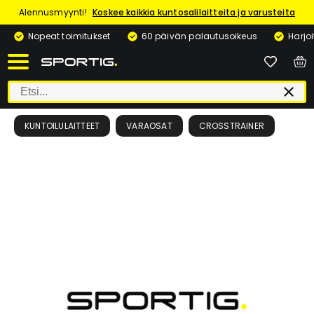
Alennusmyynti!
Koskee kaikkia kuntosalilaitteita ja varusteita
Nopeat toimitukset
60 päivän palautusoikeus
Harjo
KUNTOILULAITTEET
VARAOSAT
CROSSTRAINER