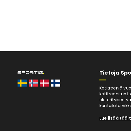
Tietoja Spo
Kotitreeniä vu
kotitreenituott
ole erityisen v
kuntoilutarvikke
Lue lisää tääl