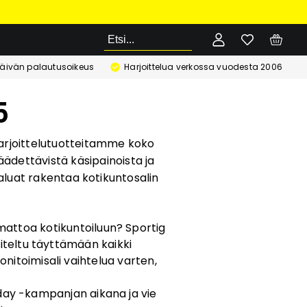
Etsi
äivän palautusoikeus
Harjoittelua verkossa vuodesta 2006
5
a harjoittelutuotteitamme koko
dettävistä käsipainoista ja
haluat rakentaa kotikuntosalin
mattoa kotikuntoiluun? Sportig
niteltu täyttämään kaikki
onitoimisali vaihtelua varten,
riday -kampanjan aikana ja vie