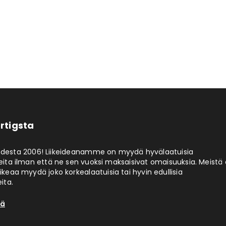
rtigsta
odesta 2006! Liikeideanamme on myydä hyvälaatuisia
eita ilman että ne sen vuoksi maksaisivat omaisuuksia. Meistä 
aikeaa myydä joko korkealaatuisia tai hyvin edullisia
ita.
tä