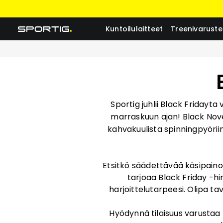
Kuntoilulaitteet
Treenivaruste
Sportig juhlii Black Fridayta
marraskuun ajan! Black Nov
kahvakuulista spinningpyöriin
Etsitkö säädettävää käsipaino
tarjoaa Black Friday -hi
harjoittelutarpeesi. Olipa ta
Hyödynnä tilaisuus varustaa k