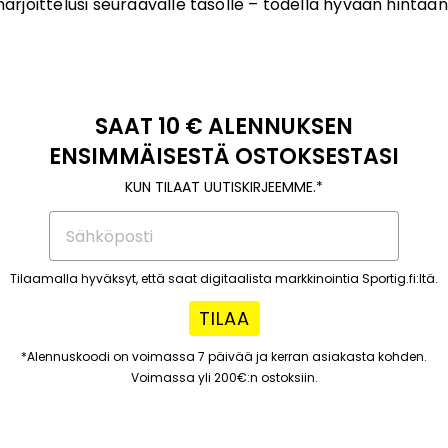
harjoittelusi seuraavalle tasolle – todella hyvään hintaan
SAAT 10 € ALENNUKSEN
ENSIMMÄISESTÄ OSTOKSESTASI
KUN TILAAT UUTISKIRJEEMME.*
Tilaamalla hyväksyt, että saat digitaalista markkinointia Sportig.fi:ltä.
TILAA
*Alennuskoodi on voimassa 7 päivää ja kerran asiakasta kohden.
Voimassa yli 200€:n ostoksiin.