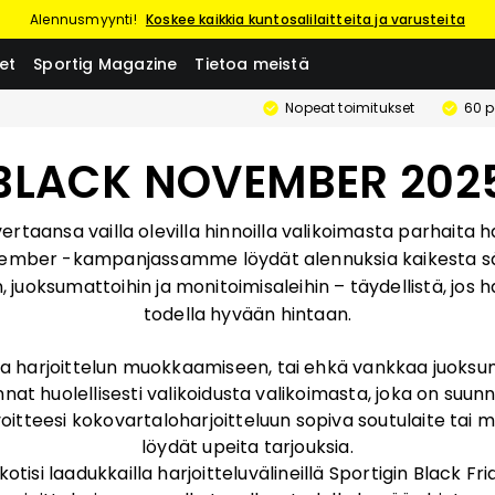
Alennusmyynti!
Koskee kaikkia kuntosalilaitteita ja varusteita
et
Sportig Magazine
Tietoa meistä
Nopeat toimitukset
60 p
BLACK NOVEMBER 202
 vertaansa vailla olevilla hinnoilla valikoimasta parhait
ember -kampanjassamme löydät alennuksia kaikesta sää
, juoksumattoihin ja monitoimisaleihin – täydellistä, jos 
todella hyvään hintaan.
a harjoittelun muokkaamiseen, tai ehkä vankkaa juoksu
nnat huolellisesti valikoidusta valikoimasta, joka on suun
voitteesi kokovartaloharjoitteluun sopiva soutulaite tai m
löydät upeita tarjouksia.
otisi laadukkailla harjoitteluvälineillä Sportigin Black F